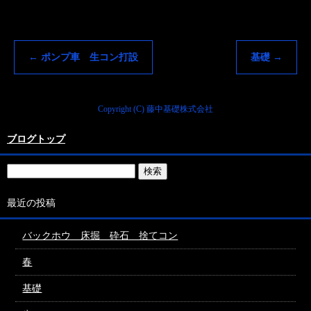
←
ポンプ車 生コン打設
基礎
→
Copyright (C) 藤中基礎株式会社
ブログトップ
最近の投稿
バックホウ 床掘 砕石 捨てコン
春
基礎